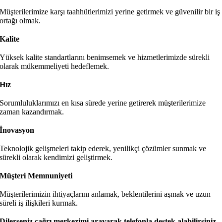
Müşterilerimize karşı taahhütlerimizi yerine getirmek ve güvenilir bir iş
ortağı olmak.
Kalite
Yüksek kalite standartlarını benimsemek ve hizmetlerimizde sürekli
olarak mükemmeliyeti hedeflemek.
Hız
Sorumluluklarımızı en kısa sürede yerine getirerek müşterilerimize
zaman kazandırmak.
İnovasyon
Teknolojik gelişmeleri takip ederek, yenilikçi çözümler sunmak ve
sürekli olarak kendimizi geliştirmek.
Müşteri Memnuniyeti
Müşterilerimizin ihtiyaçlarını anlamak, beklentilerini aşmak ve uzun
süreli iş ilişkileri kurmak.
Dilerseniz çağrı merkezimi arayarak telefonla destek alabilirsiniz.