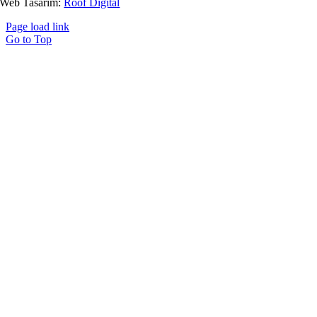
Web Tasarım:
Roof Digital
Page load link
Go to Top