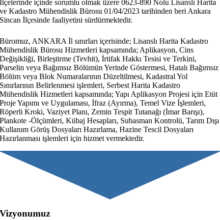
İlçelerinde içinde sorumlu olmak üzere 0623-890 Nolu Lisanslı Harita
ve Kadastro Mühendislik Bürosu 01/04/2023 tarihinden beri Ankara
Sincan İlçesinde faaliyetini sürdürmektedir.
Büromuz, ANKARA İl sınırları içerisinde; Lisanslı Harita Kadastro
Mühendislik Bürosu Hizmetleri kapsamında; Aplikasyon, Cins
Değişikliği, Birleştirme (Tevhit), İrtifak Hakkı Tesisi ve Terkini,
Parselin veya Bağımsız Bölümün Yerinde Göstermesi, Hatalı Bağımsız
Bölüm veya Blok Numaralarının Düzeltilmesi, Kadastral Yol
Sınırlarının Belirlenmesi işlemleri, Serbest Harita Kadastro
Mühendislik Hizmetleri kapsamında; Yapı Aplikasyon Projesi için Etüt
Proje Yapımı ve Uygulaması, İfraz (Ayırma), Temel Vize İşlemleri,
Röperli Kroki, Vaziyet Planı, Zemin Tespit Tutanağı (İmar Barışı),
Plankote -Ölçümleri, Kübaj Hesapları, Subasman Kontrolü, Tarım Dışı
Kullanım Görüş Dosyaları Hazırlama, Hazine Tescil Dosyaları
Hazırlanması işlemleri için hizmet vermektedir.
Vizyonumuz