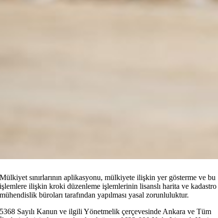
Mülkiyet sınırlarının aplikasyonu, mülkiyete ilişkin yer gösterme ve bu
işlemlere ilişkin kroki düzenleme işlemlerinin lisanslı harita ve kadastro
mühendislik büroları tarafından yapılması yasal zorunluluktur.
5368 Sayılı Kanun ve ilgili Yönetmelik çerçevesinde Ankara ve Tüm