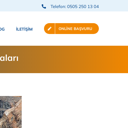
Telefon: 0505 250 13 04
ONLINE BAŞVURU
OG
İLETIŞIM
aları